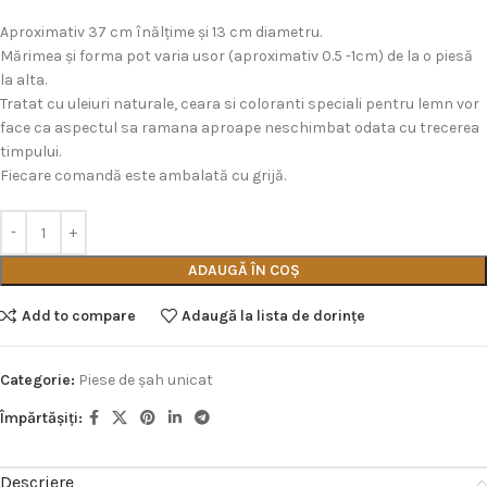
Aproximativ 37 cm înălțime și 13 cm diametru.
Mărimea și forma pot varia usor (aproximativ 0.5 -1cm) de la o piesă
la alta.
Tratat cu uleiuri naturale, ceara si coloranti speciali pentru lemn vor
face ca aspectul sa ramana aproape neschimbat odata cu trecerea
timpului.
Fiecare comandă este ambalată cu grijă.
ADAUGĂ ÎN COȘ
Add to compare
Adaugă la lista de dorințe
Categorie:
Piese de şah unicat
Împărtășiți:
Descriere