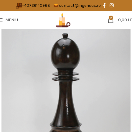
+40726140983
contact@ingenuus.ro
0
MENIU
0,00
LE