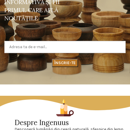
INFORMATIVĂ ŞI FII
PRIMUL CARE AFLĂ
NOUTĂŢILE
Despre Ingenuus
Descoperă lumânări din ceară naturală, sfeşnice din lemn,