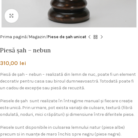
Click pentru a mări
Prima pagină
Magazin
Piese de şah unicat
Piesă şah – nebun
310,00
lei
Piesă de șah – nebun – realizată din lemn de nuc, poate fi un element
decorativ pentru casa sau biroul dumneavoastră. Totodată poate fi
un cadou de excepţie sau piesă de recuzită.
Piesele de şah sunt realizate în întregime manual și fiecare creație
este unică. Prin urmare, pot exista variații de culoare, textură (fibră
ondulată, noduri, mici crăpături) și dimensiune între diferitele piese.
Piesele sunt disponibile in culoarea lemnului natur (piese albe)
precum si in nuanţe de maro închis spre negru (piese negre).