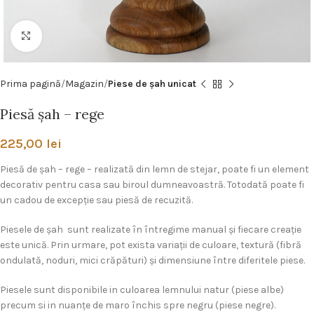
Click pentru a mări
Prima pagină
Magazin
Piese de şah unicat
Piesă şah – rege
225,00
lei
Piesă de șah – rege – realizată din lemn de stejar, poate fi un element
decorativ pentru casa sau biroul dumneavoastră. Totodată poate fi
un cadou de excepţie sau piesă de recuzită.
Piesele de şah sunt realizate în întregime manual și fiecare creație
este unică. Prin urmare, pot exista variații de culoare, textură (fibră
ondulată, noduri, mici crăpături) și dimensiune între diferitele piese.
Piesele sunt disponibile in culoarea lemnului natur (piese albe)
precum si in nuanţe de maro închis spre negru (piese negre).