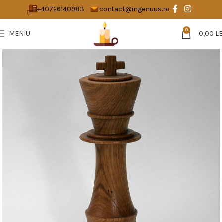
+40726140983
contact@ingenuus.ro
0
MENIU
0,00
LE