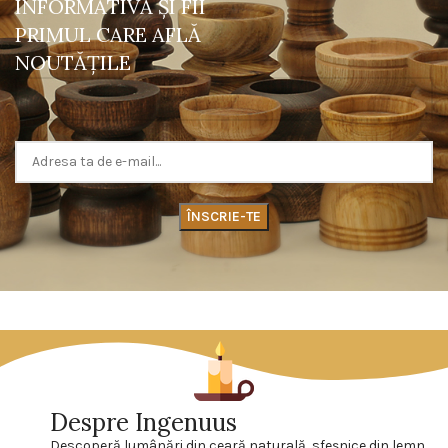
INFORMATIVĂ ŞI FII
PRIMUL CARE AFLĂ
NOUTĂŢILE
Despre Ingenuus
Descoperă lumânări din ceară naturală, sfeşnice din lemn,