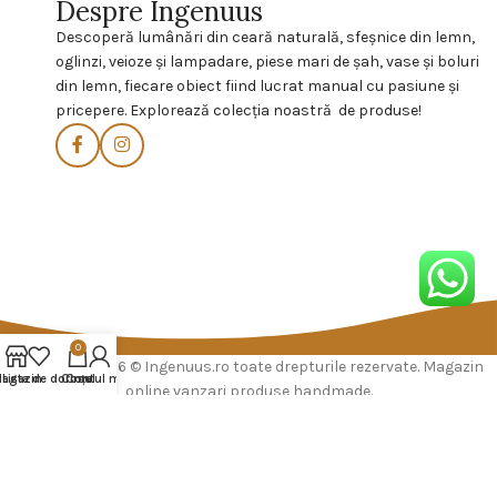
Despre Ingenuus
Descoperă lumânări din ceară naturală, sfeşnice din lemn,
oglinzi, veioze și lampadare, piese mari de șah, vase și boluri
din lemn, fiecare obiect fiind lucrat manual cu pasiune și
pricepere. Explorează colecția noastră de produse!
0
Copyright 2026 © Ingenuus.ro toate drepturile rezervate. Magazin
agazin
Lista de dorințe
Cosul
Contul meu
online vanzari produse handmade.
Construit de
Depozitul de Magazine
Utilizăm cookie-uri pentru a vă îmbunătăți experiența pe