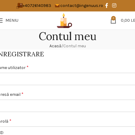
+40726140983
contact@ingenuus.ro
0
MENIU
0,00
LE
Contul meu
Acasă
Contul meu
NREGISTRARE
*
me utilizator
*
resă email
*
arolă