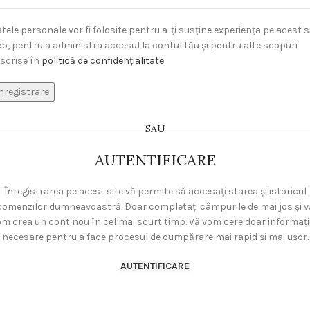
tele personale vor fi folosite pentru a-ți susține experiența pe acest s
b, pentru a administra accesul la contul tău și pentru alte scopuri
scrise în
politică de confidențialitate
.
nregistrare
SAU
AUTENTIFICARE
Înregistrarea pe acest site vă permite să accesați starea și istoricul
comenzilor dumneavoastră. Doar completați câmpurile de mai jos și v
m crea un cont nou în cel mai scurt timp. Vă vom cere doar informați
necesare pentru a face procesul de cumpărare mai rapid și mai ușor.
AUTENTIFICARE