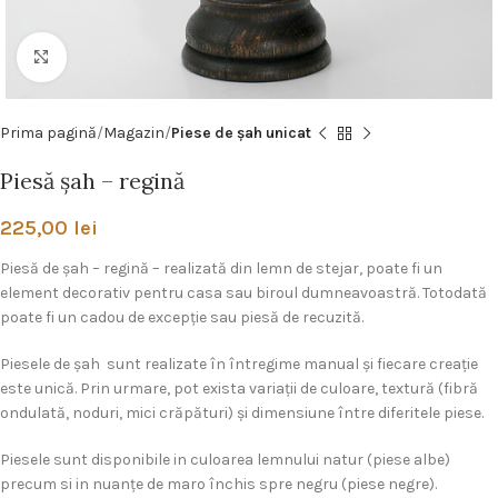
Click pentru a mări
Prima pagină
Magazin
Piese de şah unicat
Piesă şah – regină
225,00
lei
Piesă de șah – regină – realizată din lemn de stejar, poate fi un
element decorativ pentru casa sau biroul dumneavoastră. Totodată
poate fi un cadou de excepţie sau piesă de recuzită.
Piesele de şah sunt realizate în întregime manual și fiecare creație
este unică. Prin urmare, pot exista variații de culoare, textură (fibră
ondulată, noduri, mici crăpături) și dimensiune între diferitele piese.
Piesele sunt disponibile in culoarea lemnului natur (piese albe)
precum si in nuanţe de maro închis spre negru (piese negre).