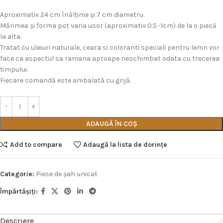
Aproximativ 24 cm înălțime și 7 cm diametru.
Mărimea și forma pot varia usor (aproximativ 0.5 -1cm) de la o piesă
la alta.
Tratat cu uleiuri naturale, ceara si coloranti speciali pentru lemn vor
face ca aspectul sa ramana aproape neschimbat odata cu trecerea
timpului.
Fiecare comandă este ambalată cu grijă.
ADAUGĂ ÎN COȘ
Add to compare
Adaugă la lista de dorințe
Categorie:
Piese de şah unicat
Împărtășiți:
Descriere