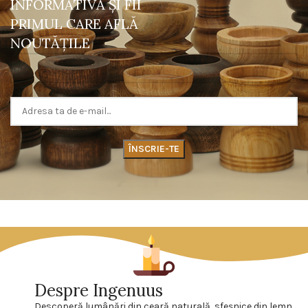
INFORMATIVĂ ŞI FII
PRIMUL CARE AFLĂ
NOUTĂŢILE
Despre Ingenuus
Descoperă lumânări din ceară naturală, sfeşnice din lemn,