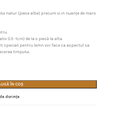
ului natur (piese albe) precum si in nuanţe de maro
tru.
v 0.5 -1cm) de la o piesă la alta.
nti speciali pentru lemn vor face ca aspectul sa
cerea timpului.
AUGĂ ÎN COȘ
 de dorințe