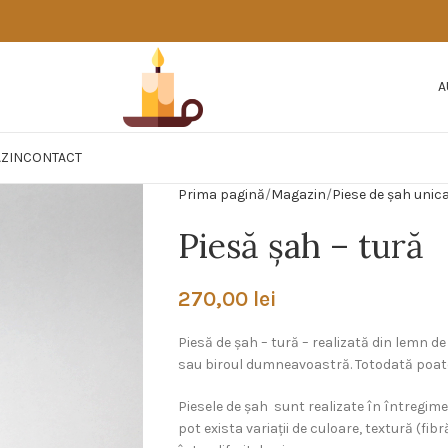
A
ZIN
CONTACT
Prima pagină
Magazin
Piese de şah unic
Piesă şah – tură
270,00
lei
Piesă de șah – tură – realizată din lemn d
sau biroul dumneavoastră. Totodată poate 
Piesele de şah sunt realizate în întregime
pot exista variații de culoare, textură (fi