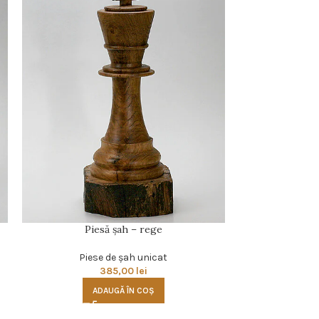
Piesă şah – rege
Pie
Piese de şah unicat
Pies
385,00
lei
ADAUGĂ ÎN COȘ
A