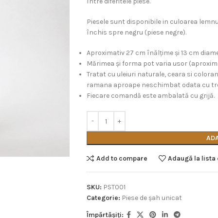
între diferitele piese.
Piesele sunt disponibile in culoarea lemn
închis spre negru (piese negre).
Aproximativ 27 cm înălțime și 13 cm diame
Mărimea și forma pot varia usor (aproximati
Tratat cu uleiuri naturale, ceara si colora
ramana aproape neschimbat odata cu tre
Fiecare comandă este ambalată cu grijă.
AD
Add to compare
Adaugă la lista
SKU:
PST001
Categorie:
Piese de şah unicat
Împărtășiți: