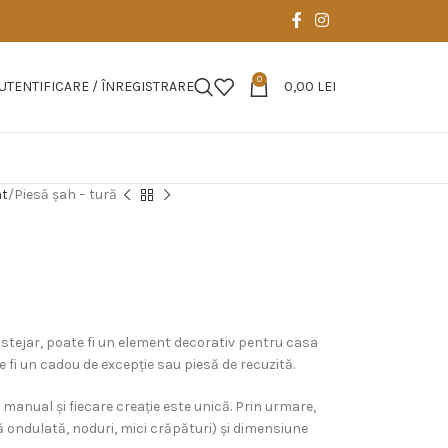
0
UTENTIFICARE / ÎNREGISTRARE
0,00
LEI
at
Piesă şah – tură
e stejar, poate fi un element decorativ pentru casa
fi un cadou de excepţie sau piesă de recuzită.
 manual și fiecare creație este unică. Prin urmare,
bră ondulată, noduri, mici crăpături) și dimensiune