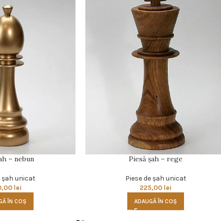
ah – nebun
Piesă şah – rege
e şah unicat
Piese de şah unicat
0,00
lei
225,00
lei
GĂ ÎN COȘ
ADAUGĂ ÎN COȘ