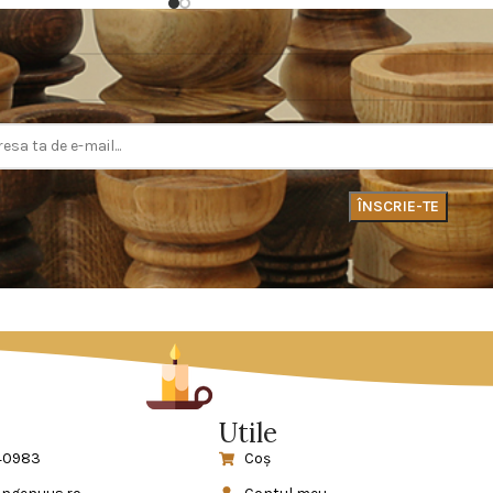
Utile
140983
Coş