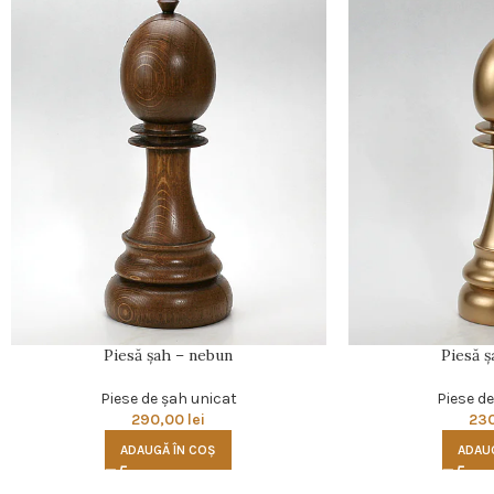
Piesă şah – nebun
Piesă ş
Piese de şah unicat
Piese d
290,00
lei
23
ADAUGĂ ÎN COȘ
ADAU