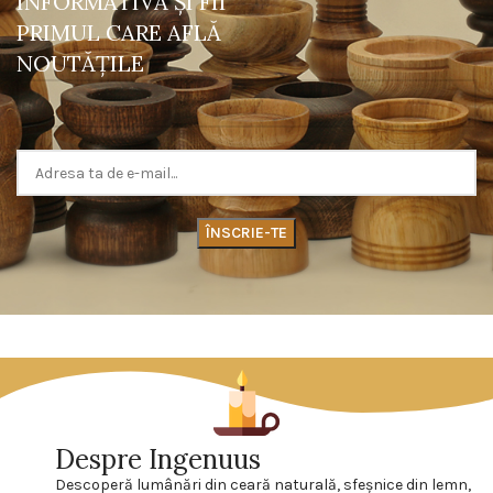
INFORMATIVĂ ŞI FII
PRIMUL CARE AFLĂ
NOUTĂŢILE
Despre Ingenuus
Descoperă lumânări din ceară naturală, sfeşnice din lemn,