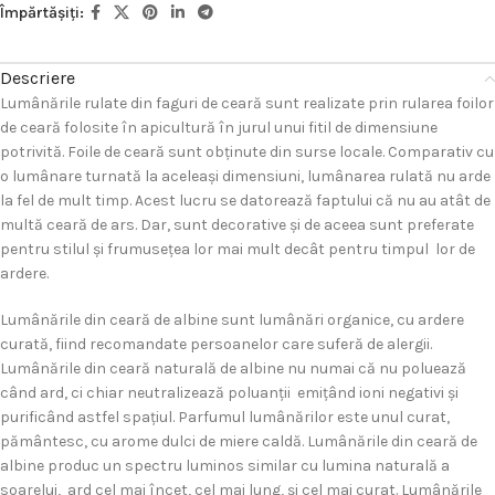
Împărtășiți:
Descriere
Lumânările rulate din faguri de ceară sunt realizate prin rularea foilor
de ceară folosite în apicultură în jurul unui fitil de dimensiune
potrivită. Foile de ceară sunt obţinute din surse locale. Comparativ cu
o lumânare turnată la aceleaşi dimensiuni, lumânarea rulată nu arde
la fel de mult timp. Acest lucru se datorează faptului că nu au atât de
multă ceară de ars. Dar, sunt decorative şi de aceea sunt preferate
pentru stilul şi frumuseţea lor mai mult decât pentru timpul lor de
ardere.
Lumânările din ceară de albine sunt lumânări organice, cu ardere
curată, fiind recomandate persoanelor care suferă de alergii.
Lumânările din ceară naturală de albine nu numai că nu poluează
când ard, ci chiar neutralizează poluanţii emiţând ioni negativi şi
purificând astfel spaţiul. Parfumul lumânărilor este unul curat,
pământesc, cu arome dulci de miere caldă. Lumânările din ceară de
albine produc un spectru luminos similar cu lumina naturală a
soarelui, ard cel mai încet, cel mai lung, şi cel mai curat. Lumânările