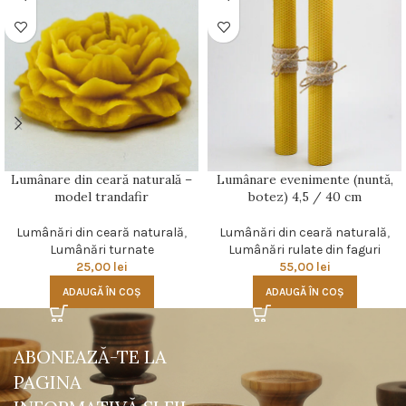
Lumânare din ceară naturală –
Lumânare evenimente (nuntă,
model trandafir
botez) 4,5 / 40 cm
Lumânări din ceară naturală
,
Lumânări din ceară naturală
,
Lumânări turnate
Lumânări rulate din faguri
25,00
lei
55,00
lei
ADAUGĂ ÎN COȘ
ADAUGĂ ÎN COȘ
ABONEAZĂ-TE LA
PAGINA