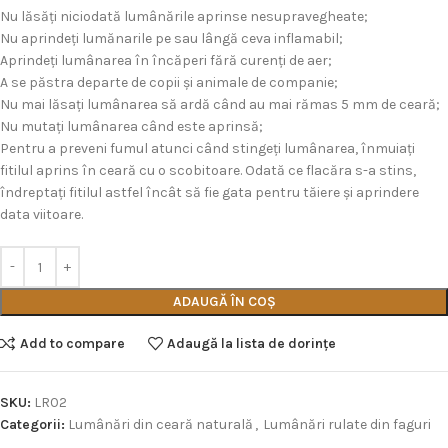
Nu lăsăţi niciodată lumânările aprinse nesupravegheate;
Nu aprindeţi lumănarile pe sau lângă ceva inflamabil;
Aprindeţi lumânarea în încăperi fără curenţi de aer;
A se păstra departe de copii şi animale de companie;
Nu mai lăsaţi lumânarea să ardă când au mai rămas 5 mm de ceară;
Nu mutaţi lumânarea când este aprinsă;
Pentru a preveni fumul atunci când stingeţi lumânarea, înmuiaţi
fitilul aprins în ceară cu o scobitoare. Odată ce flacăra s-a stins,
îndreptaţi fitilul astfel încât să fie gata pentru tăiere şi aprindere
data viitoare.
ADAUGĂ ÎN COȘ
Add to compare
Adaugă la lista de dorințe
SKU:
LR02
Categorii:
Lumânări din ceară naturală
,
Lumânări rulate din faguri